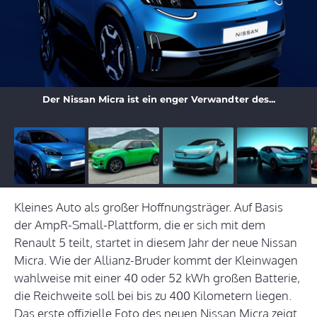
Der Nissan Micra ist ein enger Verwandter des...
Kleines Auto als großer Hoffnungsträger. Auf Basis
der AmpR-Small-Plattform, die er sich mit dem
Renault 5 teilt, startet in diesem Jahr der neue Nissan
Micra. Wie der Allianz-Bruder kommt der Kleinwagen
wahlweise mit einer 40 oder 52 kWh großen Batterie,
die Reichweite soll bei bis zu 400 Kilometern liegen.
Das erste offizielle Foto des neuen Nissan Micra zeigt