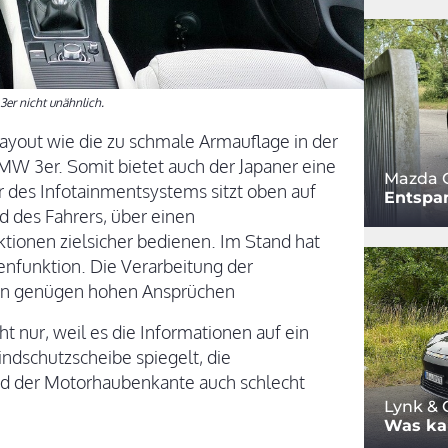
er nicht unähnlich.
ayout wie die zu schmale Armauflage in der
BMW 3er. Somit bietet auch der Japaner eine
Mazda 
 des Infotainmentsystems sitzt oben auf
Entspa
d des Fahrers, über einen
ktionen zielsicher bedienen. Im Stand hat
enfunktion. Die Verarbeitung der
ien genügen hohen Ansprüchen
ht nur, weil es die Informationen auf ein
Windschutzscheibe spiegelt, die
nd der Motorhaubenkante auch schlecht
Lynk & 
Was ka