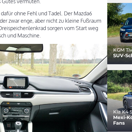
ts Gutes vermuten.
st dafür ohne Fehl und Tadel. Der Mazda6
 der zwar enge, aber nicht zu kleine Fußraum
 Dreispeichenlenkrad sorgen vom Start weg
sch und Maschine.
KGM Tiv
SUV-Sc
Kia K4
Mexi-Ko
Fans