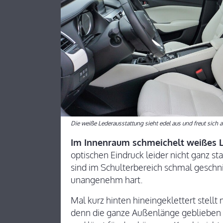
Die weiße Lederausstattung sieht edel aus und freut sich 
Im Innenraum schmeichelt weißes 
optischen Eindruck leider nicht ganz st
sind im Schulterbereich schmal geschni
unangenehm hart.
Mal kurz hinten hineingeklettert stellt
denn die ganze Außenlänge geblieben i