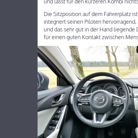
und lässt für den kürzeren Kombi nich
Die Sitzposition auf dem Fahrerplatz i
integriert seinen Piloten hervorragend,
und das sehr gut in der Hand liegende
für einen guten Kontakt zwischen Men