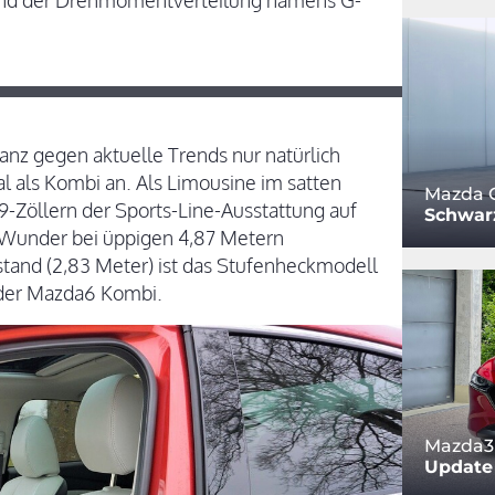
nd der Drehmomentverteilung namens G-
anz gegen aktuelle Trends nur natürlich
al als Kombi an. Als Limousine im satten
Mazda C
19-Zöllern der Sports-Line-Ausstattung auf
Schwar
n Wunder bei üppigen 4,87 Metern
tand (2,83 Meter) ist das Stufenheckmodell
 der Mazda6 Kombi.
Mazda3 
Update