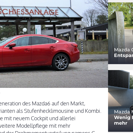
Mazda 
Entspa
.
generation des Mazda6 auf den Markt,
arianten als Stufenhecklimousine und Kombi.
Mazda M
Wenig L
e mit neuem Cockpit und allerlei
mehr
weitere Modellpflege mit mehr