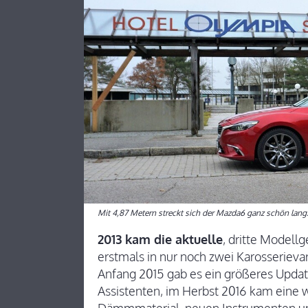
Mit 4,87 Metern streckt sich der Mazda6 ganz schön lang
2013 kam die aktuelle
, dritte Modell
erstmals in nur noch zwei Karosseriev
Anfang 2015 gab es ein größeres Updat
Assistenten, im Herbst 2016 kam eine 