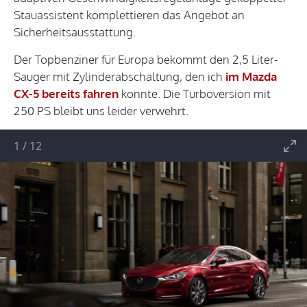
Stauassistent komplettieren das Angebot an
Sicherheitsausstattung.
Der Topbenziner für Europa bekommt den 2,5 Liter-
Sauger mit Zylinderabschaltung, den ich
im Mazda
CX-5 bereits fahren
konnte. Die Turboversion mit
250 PS bleibt uns leider verwehrt.
1
/
12