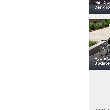
Mini C
Der gro
Hyundai
Update 