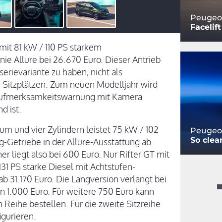
Peugeot
Facelif
 mit 81 kW / 110 PS starkem
nie Allure bei 26.670 Euro. Dieser Antrieb
serievariante zu haben, nicht als
n Sitzplätzen. Zum neuen Modelljahr wird
raufmerksamkeitswarnung mit Kamera
nd ist.
aum und vier Zylindern leistet 75 kW / 102
Peugeo
So clea
-Getriebe in der Allure-Ausstattung ab
r liegt also bei 600 Euro. Nur Rifter GT mit
31 PS starke Diesel mit Achtstufen-
b 31.170 Euro. Die Langversion verlangt bei
n 1.000 Euro. Für weitere 750 Euro kann
n Reihe bestellen. Für die zweite Sitzreihe
igurieren.