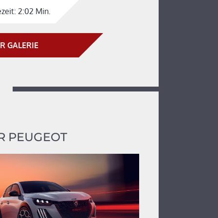
zeit:
2:02 Min.
R GALERIE
R PEUGEOT