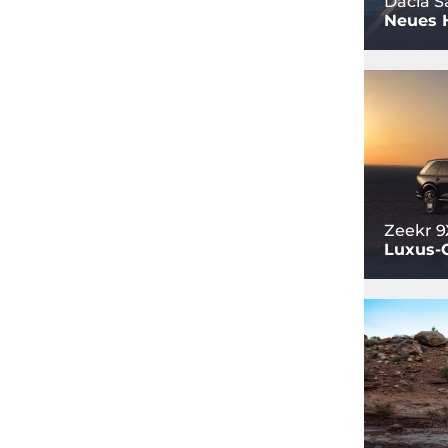
Dacia S
Neues 
Zeekr 9
Luxus-