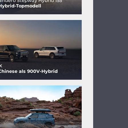
andero Stepway Hybrid 155
Hybrid-Topmodell
X
Chinese als 900V-Hybrid