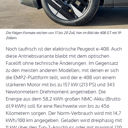
Die Felgen-Formate reichen von 17 bis 20 Zoll, hier im Bild der 408 GT mit 19-
Zöllern.
Noch taufrisch ist der elektrische Peugeot e-408. Auch
diese Antriebsvariante bleibt mit dem optischen
Facelift ohne technische Änderungen. Im Gegensatz
zu den meisten anderen Modellen, mit denen er sich
die EMP2-Plattform teilt, wird der e-408 von einem
stärkeren Motor mit bis zu 157 kW (213 PS) und 343
Newtonmetern Drehmoment angetrieben. Die
Energie aus dem 58,2 kWh großen NMC-Akku (Brutto
61,9 kWh) soll für eine Reichweite von bis zu 456
Kilometern sorgen. Der Norm-Verbrauch wird mit 14,7
kWh/100 km angegeben. Geladen wird dreiphasig mit
11 kW über den Typ-2-Anschluss oder mit maximal 120