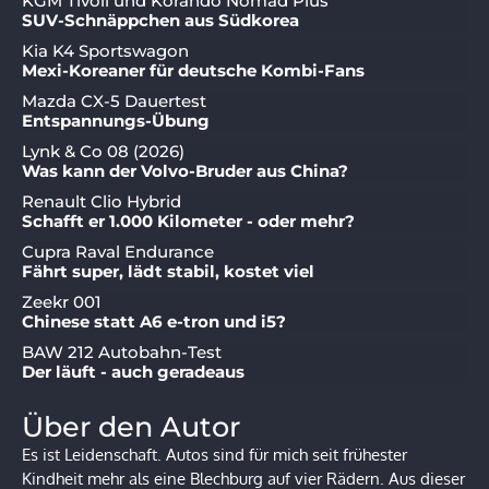
KGM Tivoli und Korando Nomad Plus
SUV-Schnäppchen aus Südkorea
Kia K4 Sportswagon
Mexi-Koreaner für deutsche Kombi-Fans
Mazda CX-5 Dauertest
Entspannungs-Übung
Lynk & Co 08 (2026)
Was kann der Volvo-Bruder aus China?
Renault Clio Hybrid
Schafft er 1.000 Kilometer - oder mehr?
Cupra Raval Endurance
Fährt super, lädt stabil, kostet viel
Zeekr 001
Chinese statt A6 e-tron und i5?
BAW 212 Autobahn-Test
Der läuft - auch geradeaus
Über den Autor
Es ist Leidenschaft. Autos sind für mich seit frühester
Kindheit mehr als eine Blechburg auf vier Rädern. Aus dieser