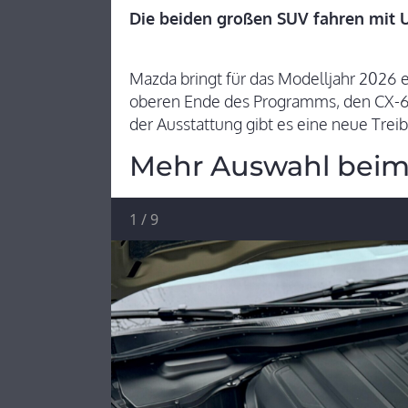
Die beiden großen SUV fahren mit U
Mazda bringt für das Modelljahr 2026 
oberen Ende des Programms, den CX-
der Ausstattung gibt es eine neue Treibs
Mehr Auswahl bei
1
/
9