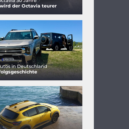
ctavia 30 Jahre
ird der Octavia teurer
utos in Deutschland
folgsgeschichte