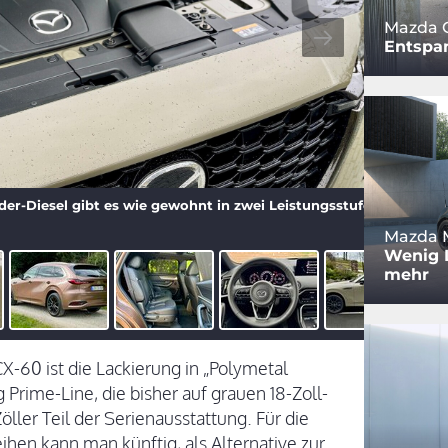
Mazda 
Entspa
der-Diesel gibt es wie gewohnt in zwei Leistungsstufen.
Mazda M
Wenig L
mehr
60 ist die Lackierung in „Polymetal
 Prime-Line, die bisher auf grauen 18-Zoll-
öller Teil der Serienausstattung. Für die
hen kann man künftig, als Alternative zur