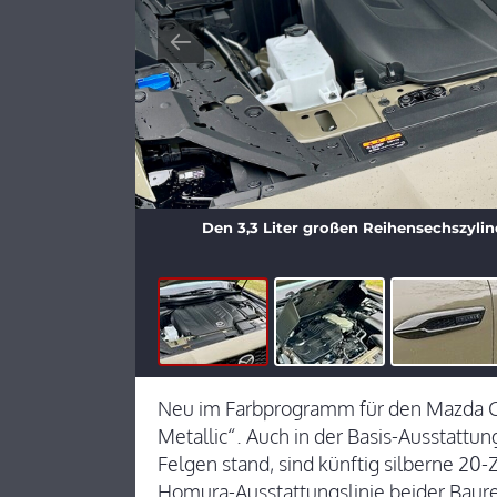
Den 3,3 Liter großen Reihensechszylin
Neu im Farbprogramm für den Mazda CX-
Metallic“. Auch in der Basis-Ausstattung
Felgen stand, sind künftig silberne 20-Z
Homura-Ausstattungslinie beider Baurei