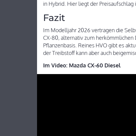
in Hybrid. Hier liegt der Preisaufschla
Fazit
Im Modelljahr 2026 vertragen die Sel
CX-80, alternativ zum herkömmlichen D
Pflanzenbasis. Reines HVO gibt es aktu
der Treibstoff kann aber auch beigemi
Im Video: Mazda CX-60 Diesel