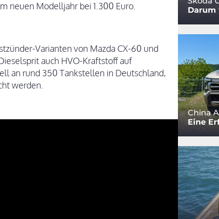
Skoda O
g im neuen Modelljahr bei 1.300 Euro.
Darum w
bstzünder-Varianten von Mazda CX-60 und
ieselsprit auch HVO-Kraftstoff auf
ell an rund 350 Tankstellen in Deutschland,
scht werden.
China A
Eine Er