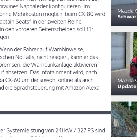
braunes Nappaleder konfigurieren. Im
Mazda C
 ohne Mehrkosten möglich, beim CX-80 wird
Schwar
Captain Seats“ in der zweiten Reihe
 den vorderen Seitenscheiben soll für
rgen.
. Wenn der Fahrer auf Warnhinweise,
chen Notfalls, nicht reagiert, kann er das
bbremsen, die Warnblinkanlage aktivieren
uf absetzen. Das Infotainment wird, nach
da CX-60 um die sowohl online als auch
Mazda3 
Update
 und die Sprachsteuerung mit Amazon Alexa
ner Systemleistung von 241 kW / 327 PS sind