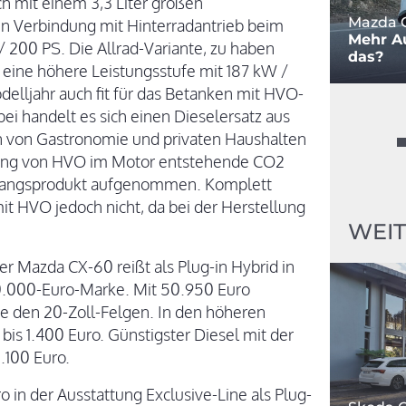
h mit einem 3,3 Liter großen
Mazda C
In Verbindung mit Hinterradantrieb beim
Mehr Au
/ 200 PS. Die Allrad-Variante, zu haben
das?
ine höhere Leistungsstufe mit 187 kW /
elljahr auch fit für das Betanken mit HVO-
bei handelt es sich einen Dieselersatz aus
en von Gastronomie und privaten Haushalten
ung von HVO im Motor entstehende CO2
sgangsprodukt aufgenommen. Komplett
it HVO jedoch nicht, da bei der Herstellung
WEIT
Der Mazda CX-60 reißt als Plug-in Hybrid in
50.000-Euro-Marke. Mit 50.950 Euro
ive den 20-Zoll-Felgen. In den höheren
 bis 1.400 Euro. Günstigster Diesel mit der
.100 Euro.
in der Ausstattung Exclusive-Line als Plug-