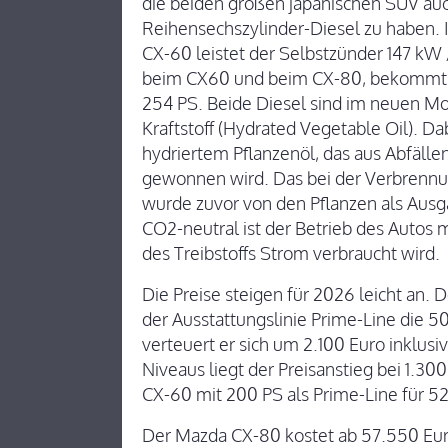
die beiden großen japanischen SUV auc
Reihensechszylinder-Diesel zu haben. 
CX-60 leistet der Selbstzünder 147 kW 
beim CX60 und beim CX-80, bekommt e
254 PS. Beide Diesel sind im neuen Mod
Kraftstoff (Hydrated Vegetable Oil). Da
hydriertem Pflanzenöl, das aus Abfäll
gewonnen wird. Das bei der Verbrenn
wurde zuvor von den Pflanzen als Au
CO2-neutral ist der Betrieb des Autos m
des Treibstoffs Strom verbraucht wird.
Die Preise steigen für 2026 leicht an. 
der Ausstattungslinie Prime-Line die 
verteuert er sich um 2.100 Euro inklus
Niveaus liegt der Preisanstieg bei 1.300
CX-60 mit 200 PS als Prime-Line für 52
Der Mazda CX-80 kostet ab 57.550 Euro 