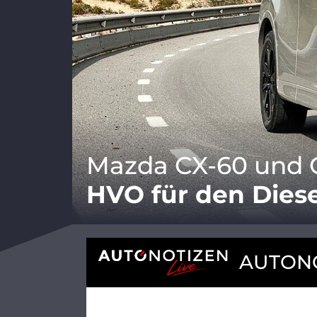
Mazda CX-60 und C
HVO für den Dies
AUTONO