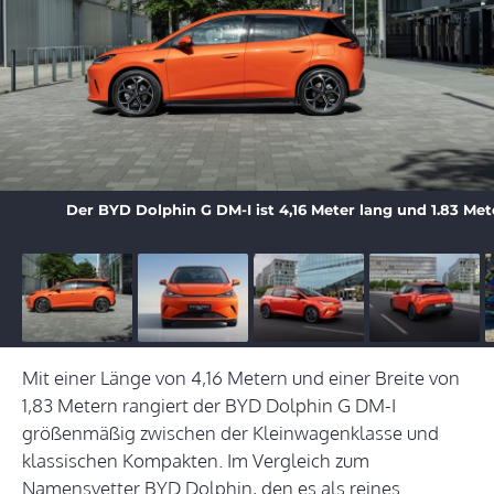
Der BYD Dolphin G DM-I ist 4,16 Meter lang und 1.83 Mete
Mit einer Länge von 4,16 Metern und einer Breite von
1,83 Metern rangiert der BYD Dolphin G DM-I
größenmäßig zwischen der Kleinwagenklasse und
klassischen Kompakten. Im Vergleich zum
Namensvetter BYD Dolphin, den es als reines