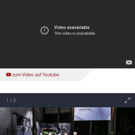
zum Video
auf Youtube
1
/
3