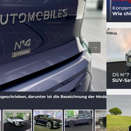
Konzern
Wie chi
DS N°7 
SUV-Sav
geschrieben, darunter ist die Bezeichnung der Modellreihe zu s