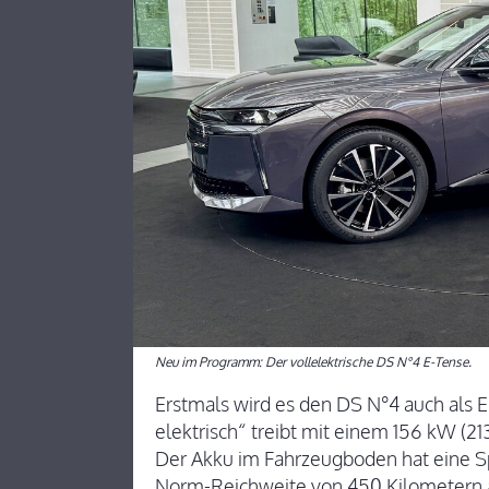
Neu im Programm: Der vollelektrische DS N°4 E-Tense.
Erstmals wird es den DS N°4 auch als 
elektrisch“ treibt mit einem 156 kW (21
Der Akku im Fahrzeugboden hat eine Sp
Norm-Reichweite von 450 Kilometern a