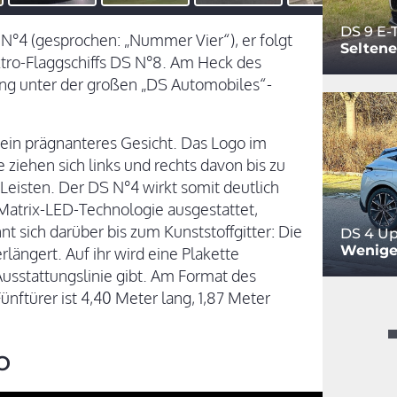
DS 9 E-
N°4 (gesprochen: „Nummer Vier“), er folgt
Seltene
tro-Flaggschiffs DS N°8. Am Heck des
ung unter der großen „DS Automobiles“-
ein prägnanteres Gesicht. Das Logo im
e ziehen sich links und rechts davon bis zu
-Leisten. Der DS N°4 wirkt somit deutlich
t Matrix-LED-Technologie ausgestattet,
t sich darüber bis zum Kunststoffgitter: Die
DS 4 U
Wenige
ängert. Auf ihr wird eine Plakette
Ausstattungslinie gibt. Am Format des
nftürer ist 4,40 Meter lang, 1,87 Meter
o