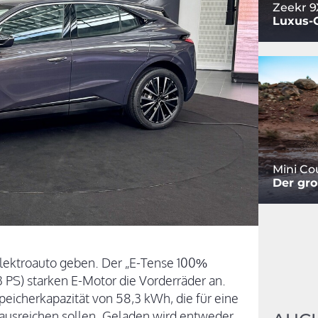
Zeekr 9
Luxus-
Mini C
Der gro
Elektroauto geben. Der „E-Tense 100%
3 PS) starken E-Motor die Vorderräder an.
eicherkapazität von 58,3 kWh, die für eine
usreichen sollen. Geladen wird entweder