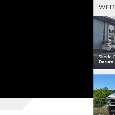
WEIT
Skoda O
Darum w