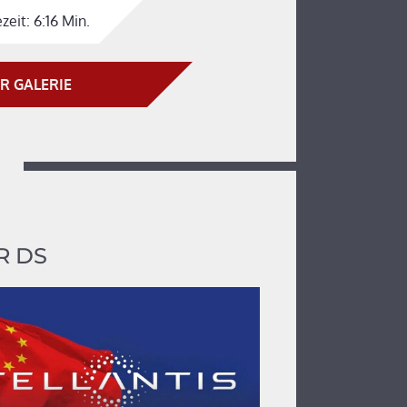
zeit:
6:16 Min.
R GALERIE
R DS