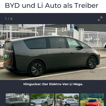
BYD und Li Auto als Treiber
1
/
4
Hingucker: Der Elektro-Van Li Mega.