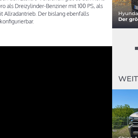
o als Dreizylinder-Benziner mit 100 PS, als
t Allradantrieb. Der bislang ebenfalls
Hyundai
Der grö
konfigurierbar.
WEIT