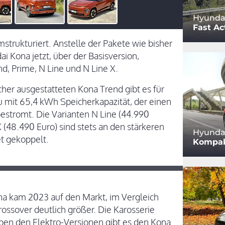
Hyundai
Fast Ac
strukturiert. Anstelle der Pakete wie bisher
ai Kona jetzt, über der Basisversion,
d, Prime, N Line und N Line X.
her ausgestatteten Kona Trend gibt es für
 mit 65,4 kWh Speicherkapazität, der einen
estromt. Die Varianten N Line (44.990
 (48.490 Euro) sind stets an den stärkeren
Hyundai
t gekoppelt.
Kompak
na kam 2023 auf den Markt, im Vergleich
ssover deutlich größer. Die Karosserie
eben den Elektro-Versionen gibt es den Kona