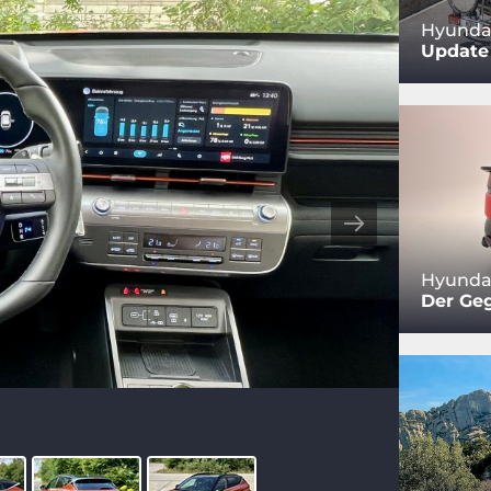
Hyundai
Update 
Hyundai
Der Ge