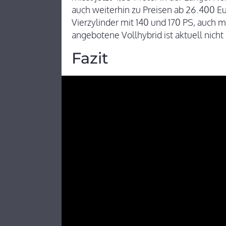
auch weiterhin zu Preisen ab 26.400 Eur
Vierzylinder mit 140 und 170 PS, auch mi
angebotene Vollhybrid ist aktuell nicht 
Fazit