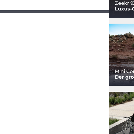
Zeekr 9
Luxus-
Mini C
Der gro