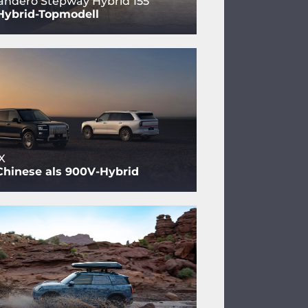
andero Stepway Hybrid 155
Hybrid-Topmodell
X
Chinese als 900V-Hybrid