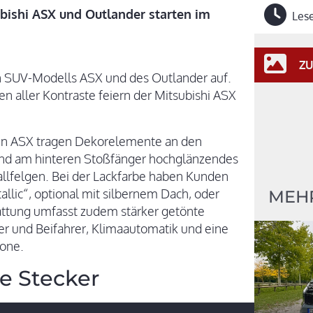
bishi ASX und Outlander starten im
Lese
ZU
en SUV-Modells ASX und des Outlander auf.
 aller Kontraste feiern der Mitsubishi ASX
gen ASX tragen Dekorelemente an den
und am hinteren Stoßfänger hochglänzendes
allfelgen. Bei der Lackfarbe haben Kunden
lic“, optional mit silbernem Dach, oder
MEHR
tattung umfasst zudem stärker getönte
er und Beifahrer, Klimaautomatik und eine
hone.
e Stecker