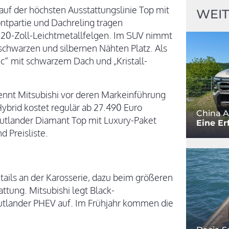
 auf der höchsten Ausstattungslinie Top mit
WEIT
ontpartie und Dachreling tragen
 20-Zoll-Leichtmetallfelgen. Im SUV nimmt
chwarzen und silbernen Nähten Platz. Als
c“ mit schwarzem Dach und „Kristall-
ennt Mitsubishi vor deren Markeinführung
ybrid kostet regulär ab 27.490 Euro
China A
Outlander Diamant Top mit Luxury-Paket
Eine Er
d Preisliste.
ils an der Karosserie, dazu beim größeren
tung. Mitsubishi legt Black-
tlander PHEV auf. Im Frühjahr kommen die