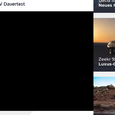
Dacia S
V Dauertest
Neues 
Zeekr 9
Luxus-