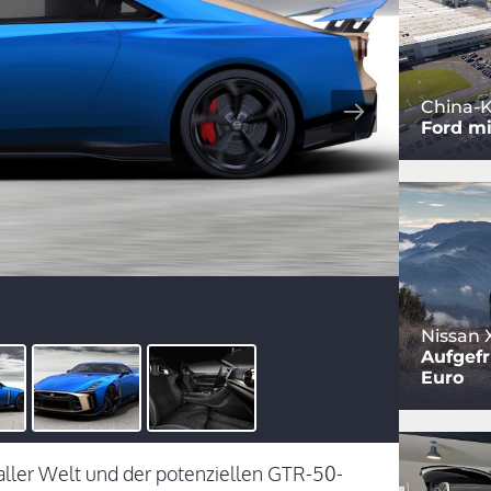
China-K
Ford mi
Nissan X
Aufgefr
Euro
aller Welt und der potenziellen GTR-50-