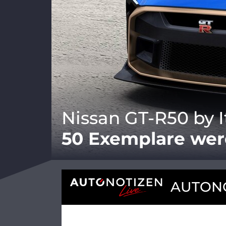
Nissan GT-R50 by I
50 Exemplare we
AUTONO