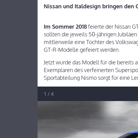
Nissan und Italdesign bringen den G
Im Sommer 2018
feierte der Nissan G
sollten die jeweils 50-jährigen Jubiläen
mittlerweile eine Tochter des Volkswag
GT-R-Modelle gefeiert werden.
Jetzt wurde das Modell für die bereits
Exemplaren des verfeinerten Superspor
Sportabteilung Nismo sorgt für eine Le
1
/
4