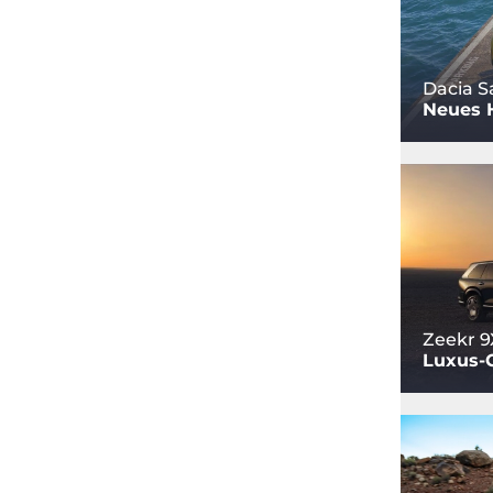
Dacia S
Neues 
Zeekr 9
Luxus-