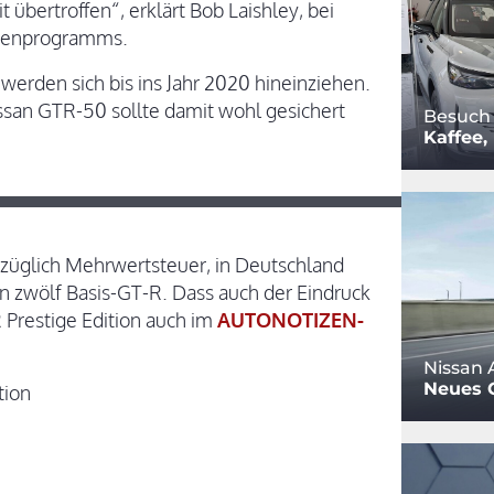
bertroffen“, erklärt Bob Laishley, bei
agenprogramms.
erden sich bis ins Jahr 2020 hineinziehen.
issan GTR-50 sollte damit wohl gesichert
Besuch
Kaffee
uzüglich Mehrwertsteuer, in Deutschland
n zwölf Basis-GT-R. Dass auch der Eindruck
 Prestige Edition auch im
AUTONOTIZEN-
Nissan A
Neues G
tion