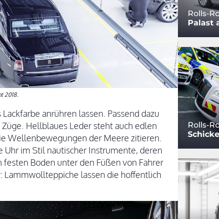
Rolls-R
Palast 
t 2018.
ls Lackfarbe anrühren lassen. Passend dazu
 Züge. Hellblaues Leder steht auch edlen
Rolls-R
Schicken
 die Wellenbewegungen der Meere zitieren.
 Uhr im Stil nautischer Instrumente, deren
n festen Boden unter den Füßen von Fahrer
: Lammwollteppiche lassen die hoffentlich