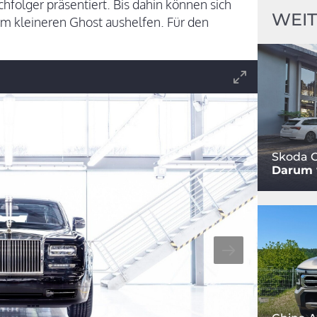
folger präsentiert. Bis dahin können sich
WEIT
m kleineren Ghost aushelfen. Für den
Skoda O
Darum w