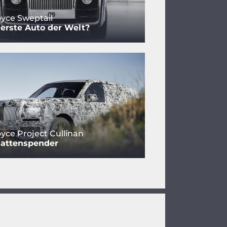
oyce Sweptail
erste Auto der Welt?
oyce Project Cullinan
hattenspender