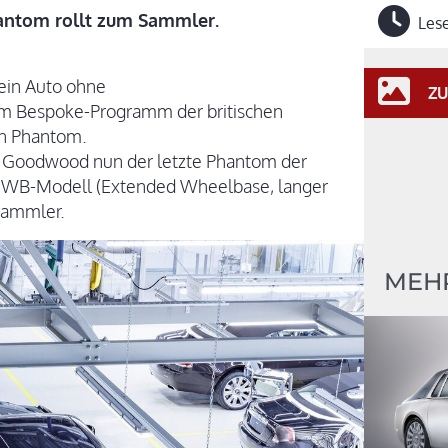
hantom rollt zum Sammler.
Lese
ein Auto ohne
ZU
m Bespoke-Programm der britischen
en Phantom.
in Goodwood nun der letzte Phantom der
s EWB-Modell (Extended Wheelbase, langer
Sammler.
MEHR