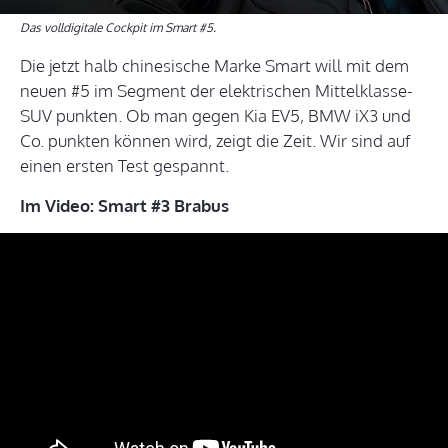
Das volldigitale Cockpit im Smart #5.
Die jetzt halb chinesische Marke Smart will mit dem
neuen #5 im Segment der elektrischen Mittelklasse-
SUV punkten. Ob man gegen Kia EV5, BMW iX3 und
Co. punkten können wird, zeigt die Zeit. Wir sind auf
einen ersten Test gespannt.
Im Video: Smart #3 Brabus