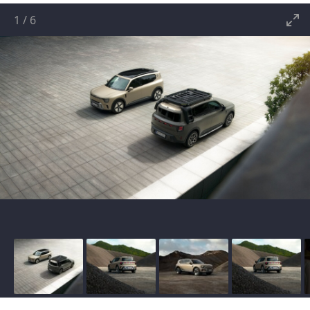
1
/
6