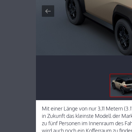
Mit einer Länge von nur 3,11 Metern (3.1
in Zukunft das kleinste Modell der Ma
zu fünf Personen im Innenraum des Fahr
wird auch noch ein Kofferraum zu find