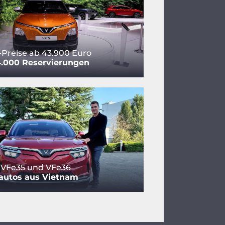
-Preise ab 43.900 Euro
4.000 Reservierungen
 VFe35 und VFe36
oautos aus Vietnam