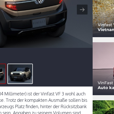
Vinfast 
Vietna
VinFast
Auto ka
14 Millimeter) ist der Vinfast VF 3 wohl auch
rke. Trotz der kompakten Ausmaße sollen bis
zeugs Platz finden, hinter der Rücksitzbank
en sein. Angaben zu seinem Volumen sind