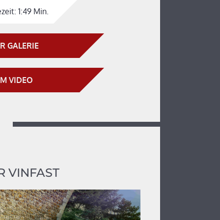
zeit:
1:49 Min.
R GALERIE
M VIDEO
 VINFAST