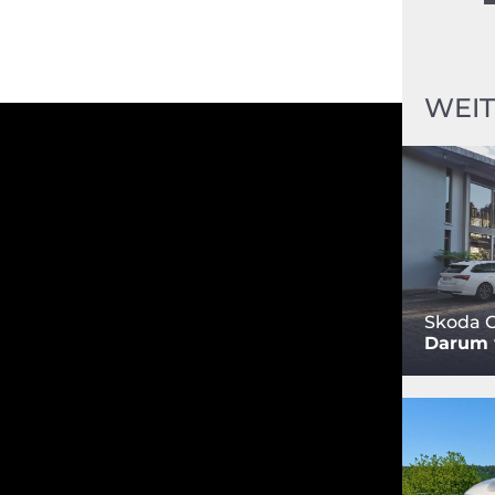
WEIT
Skoda O
Darum w