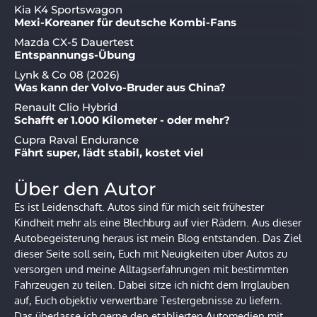
Kia K4 Sportswagon
Mexi-Koreaner für deutsche Kombi-Fans
Mazda CX-5 Dauertest
Entspannungs-Übung
Lynk & Co 08 (2026)
Was kann der Volvo-Bruder aus China?
Renault Clio Hybrid
Schafft er 1.000 Kilometer - oder mehr?
Cupra Raval Endurance
Fährt super, lädt stabil, kostet viel
Über den Autor
Es ist Leidenschaft. Autos sind für mich seit frühester
Kindheit mehr als eine Blechburg auf vier Rädern. Aus dieser
Autobegeisterung heraus ist mein Blog entstanden. Das Ziel
dieser Seite soll sein, Euch mit Neuigkeiten über Autos zu
versorgen und meine Alltagserfahrungen mit bestimmten
Fahrzeugen zu teilen. Dabei sitze ich nicht dem Irrglauben
auf, Euch objektiv verwertbare Testergebnisse zu liefern.
Das überlasse ich gerne den etablierten Automedien mit