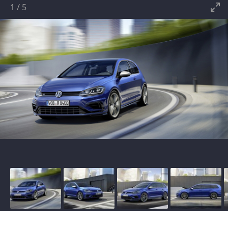
1
/
5