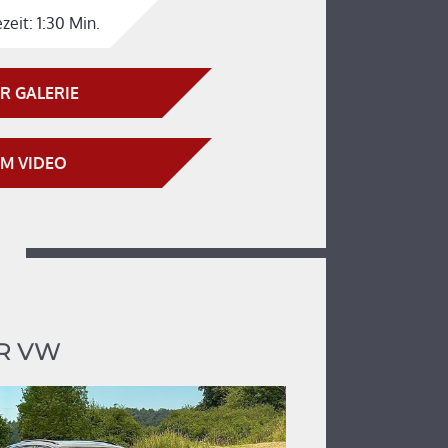
zeit:
1:30 Min.
R GALERIE
M VIDEO
R VW