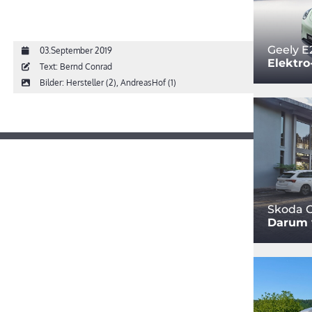
Geely E
03.September 2019
Elektro
Text: Bernd Conrad
Bilder: Hersteller (2), AndreasHof (1)
Skoda O
Darum w