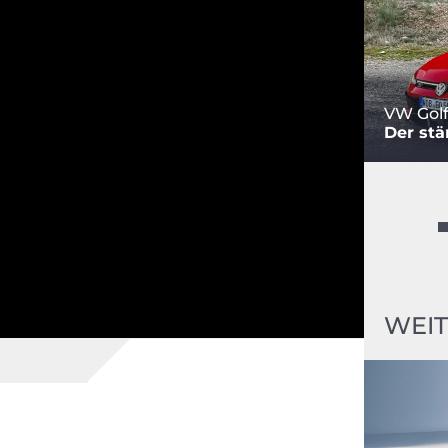
VW Golf
Der stä
WEIT