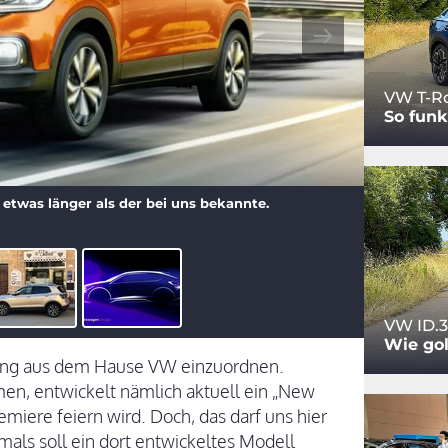
VW T-Ro
So funk
 etwas länger als der bei uns bekannte.
VW ID.3
Wie gol
ldung aus dem Hause VW einzuordnen.
men, entwickelt nämlich aktuell ein „New
miere feiern wird. Doch, das darf uns hier
mals soll ein dort entwickeltes Modell