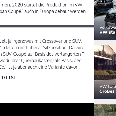
mmen. 2020 startet die Produktion im VW-
rban Coupé“ auch in Europa gebaut werden.
Volkswa
VW star
elt ja irgendwas mit Crossover und SUV,
Modellen mit höherer Sitzposition. Da wird
in SUV-Coupé auf Basis des verlängerten T-
odularer Querbaukasten) als Basis, der
.) ist ja aber auch eine Variante davon.
1.0 TSI
VW ID.3
Großes