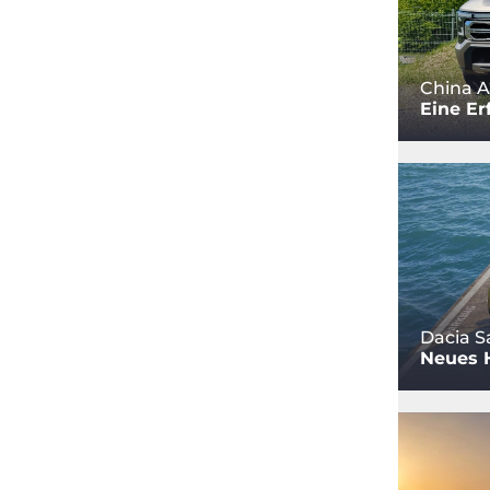
China A
Eine Er
Dacia S
Neues 