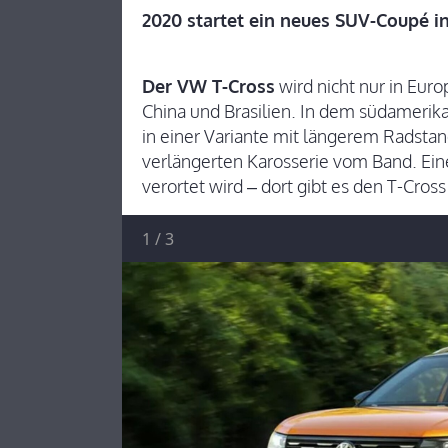
2020 startet ein neues SUV-Coupé in 
Der VW T-Cross
wird nicht nur in Eur
China und Brasilien. In dem südamerika
in einer Variante mit längerem Radsta
verlängerten Karosserie vom Band. Eine
verortet wird – dort gibt es den T-Cros
1
/
3