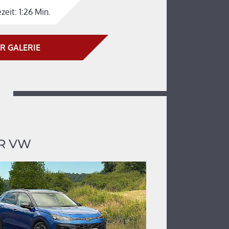
zeit:
1:26 Min.
R GALERIE
R VW