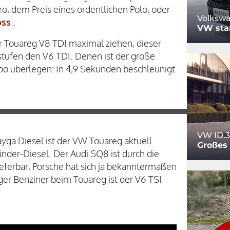
o, dem Preis eines ordentlichen Polo, oder
Volkswa
oss
.
VW star
 Touareg V8 TDI maximal ziehen, dieser
sstufen den V6 TDI. Denen ist der große
o überlegen: In 4,9 Sekunden beschleunigt
VW ID.3
yga Diesel ist der VW Touareg aktuell
Großes
nder-Diesel. Der Audi SQ8 ist durch die
eferbar, Porsche hat sich ja bekanntermaßen
ger Benziner beim Touareg ist der V6 TSI