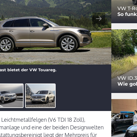
VW T-Ro
So funk
ast bietet der VW Touareg.
VW ID.3
Wie gol
Leichtmetallfelgen (V6 TDI 18 Zoll),
rmanlage und eine der beiden Designwelten
attungsbereinigt liegt der Mehrpreis für