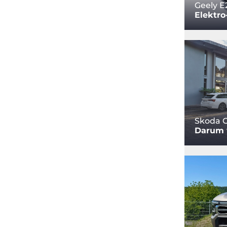
Geely E
Elektro
Skoda O
Darum w