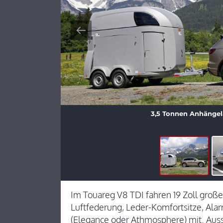
3,5 Tonnen Anhängel
Im Touareg V8 TDI fahren 19 Zoll große 
Luftfederung, Leder-Komfortsitze, Ala
(Elegance oder Athmosphere) mit. Ausst