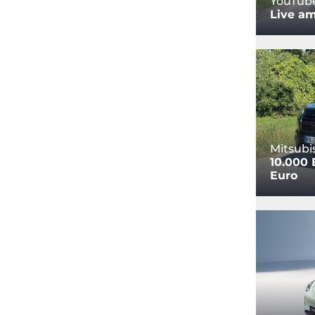
YouTub
Live am
Mitsubi
10.000 
Euro