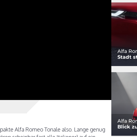
Alfa Ro
Stadt s
Alfa Ro
Blick z
akte Alfa Romeo Tonale also. Lange genug