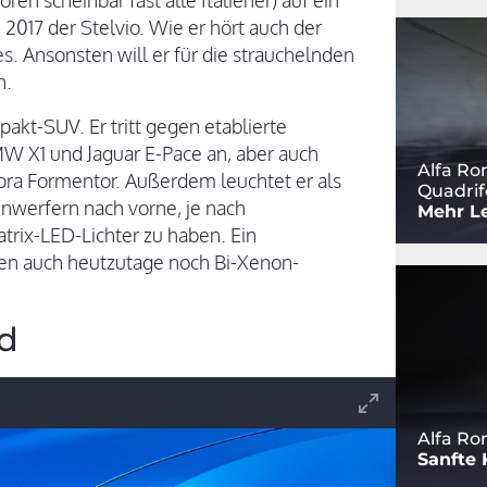
n scheinbar fast alle Italiener) auf ein
2017 der Stelvio. Wie er hört auch der
. Ansonsten will er für die strauchelnden
n.
akt-SUV. Er tritt gegen etablierte
W X1 und Jaguar E-Pace an, aber auch
Alfa Ro
ra Formentor. Außerdem leuchtet er als
Quadrif
nwerfern nach vorne, je nach
Mehr Le
atrix-LED-Lichter zu haben. Ein
ten auch heutzutage noch Bi-Xenon-
id
Alfa Ro
Sanfte 