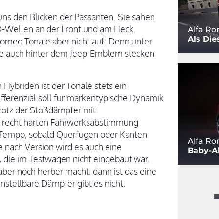
uns den Blicken der Passanten. Sie sahen
D-Wellen an der Front und am Heck.
Alfa Ro
Als Die
Romeo Tonale aber nicht auf. Denn unter
die auch hinter dem Jeep-Emblem stecken
ybriden ist der Tonale stets ein
differenzial soll für markentypische Dynamik
trotz der Stoßdämpfer mit
er recht harten Fahrwerksabstimmung
m Tempo, sobald Querfugen oder Kanten
Alfa Ro
e nach Version wird es auch eine
Baby-Al
die im Testwagen nicht eingebaut war.
ber noch herber macht, dann ist das eine
nstellbare Dämpfer gibt es nicht.