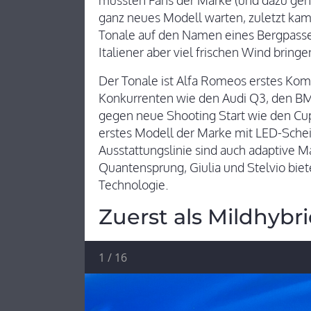
mussten Fans der Marke (und dazu gehöre
ganz neues Modell warten, zuletzt kam 
Tonale auf den Namen eines Bergpasses
Italiener aber viel frischen Wind bringe
Der Tonale ist Alfa Romeos erstes Komp
Konkurrenten wie den Audi Q3, den BM
gegen neue Shooting Start wie den Cup
erstes Modell der Marke mit LED-Schei
Ausstattungslinie sind auch adaptive M
Quantensprung, Giulia und Stelvio bie
Technologie.
Zuerst als Mildhybr
1
/
16