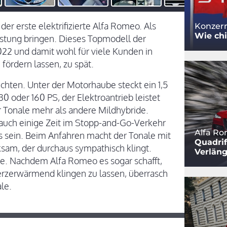
der erste elektrifizierte Alfa Romeo. Als
Konzern
Wie chi
istung bringen. Dieses Topmodell der
22 und damit wohl für viele Kunden in
fördern lassen, zu spät.
ichten. Unter der Motorhaube steckt ein 1,5
30 oder 160 PS, der Elektroantrieb leistet
 Tonale mehr als andere Mildhybride.
 auch einige Zeit im Stopp-and-Go-Verkehr
Alfa Ro
 sein. Beim Anfahren macht der Tonale mit
Quadri
sam, der durchaus sympathisch klingt.
Verlän
se. Nachdem Alfa Romeo es sogar schafft,
 herzerwärmend klingen zu lassen, überrasch
le.