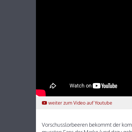
weiter
zum Video
auf Youtube
Vorschusslorbeeren bekommt der komp