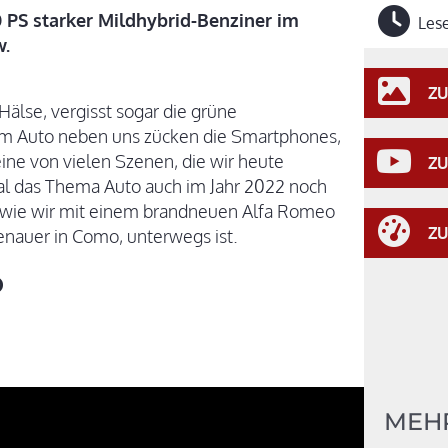
 PS starker Mildhybrid-Benziner im
Lese
w.
ZU
älse, vergisst sogar die grüne
m Auto neben uns zücken die Smartphones,
ine von vielen Szenen, die wir heute
ZU
al das Thema Auto auch im Jahr 2022 noch
 wie wir mit einem brandneuen Alfa Romeo
ZU
genauer in Como, unterwegs ist.
o
MEH