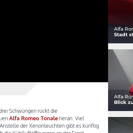
Alfa Ro
Stadt s
Alfa Ro
Blick z
 drei Schwüngen rückt die
euen
Alfa Romeo Tonale
heran. Viel
 Anstelle der Xenonleuchten gibt es künftig