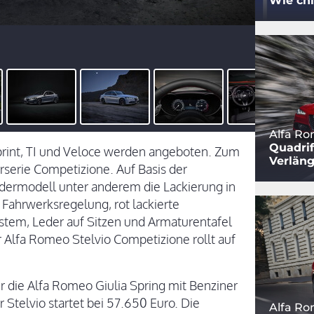
Wie chi
Alfa Ro
Quadri
Sprint, TI und Veloce werden angeboten. Zum
Verlän
rserie Competizione. Auf Basis der
ndermodell unter anderem die Lackierung in
Fahrwerksregelung, rot lackierte
em, Leder auf Sitzen und Armaturentafel
 Alfa Romeo Stelvio Competizione rollt auf
r die Alfa Romeo Giulia Spring mit Benziner
r Stelvio startet bei 57.650 Euro. Die
Alfa Ro