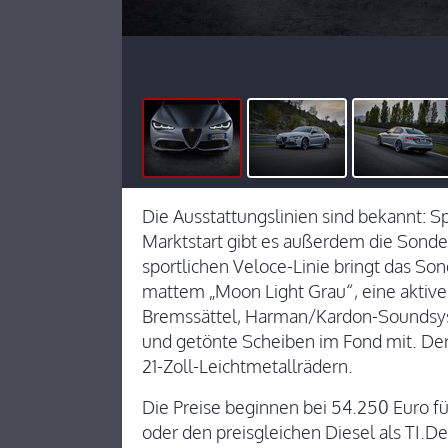
Die Ausstattungslinien sind bekannt: 
Marktstart gibt es außerdem die Sonde
sportlichen Veloce-Linie bringt das So
mattem „Moon Light Grau“, eine aktive 
Bremssättel, Harman/Kardon-Soundsyst
und getönte Scheiben im Fond mit. Der
21-Zoll-Leichtmetallrädern.
Die Preise beginnen bei 54.250 Euro fü
oder den preisgleichen Diesel als TI.De