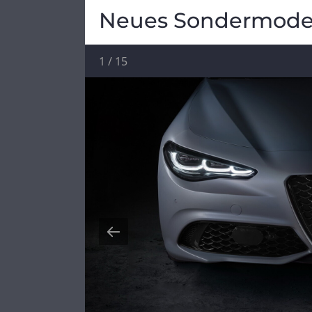
Neues Sondermodel
1
/
15