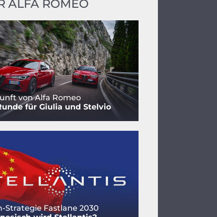
R ALFA ROMEO
unft von Alfa Romeo
Runde für Giulia und Stelvio
-Strategie Fastlane 2030