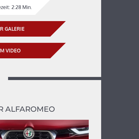
zeit:
2:28 Min.
R GALERIE
M VIDEO
R ALFAROMEO