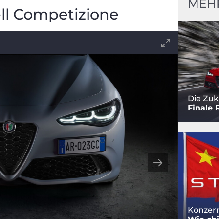
MEH
l Competizione
Die Zuk
Finale 
Konzern