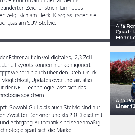
 die Kühlluftöffnungen an der Front,
 geänderten Zeichenstrich. Ein neues
 zeigt sich am Heck. Klarglas tragen sie
auchglas am SUV Stelvio.
Alfa Ro
Quadrif
Mehr Le
r Fahrer auf ein volldigitales, 12,3 Zoll
edene Layouts können hier konfiguriert
appt weiterhin auch über den Dreh-Drück-
e Möglichkeit, Updates over-the-air, also
Mit der NFT-Technologie lässt sich das
chnologie speichern.
Alfa Ro
Einer fü
. Sowohl Giulia als auch Stelvio sind nur
n Zweiliter-Benziner und als 2.0 Diesel mit
eb und Achtgang-Automatik sind serienmäßig.
echnologie spart sich die Marke.