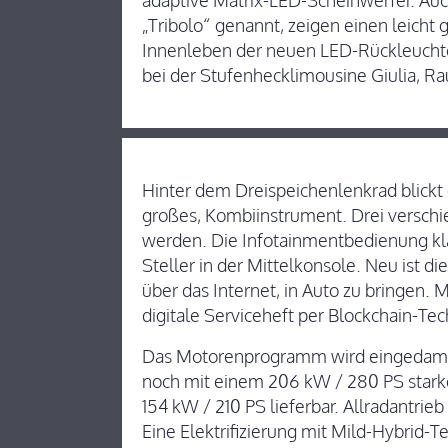
adaptive Matrix-LED-Scheinwerfer. Auch
„Tribolo“ genannt, zeigen einen leicht
Innenleben der neuen LED-Rückleuchten
bei der Stufenhecklimousine Giulia, R
Hinter dem Dreispeichenlenkrad blickt de
großes, Kombiinstrument. Drei verschi
werden. Die Infotainmentbedienung kl
Steller in der Mittelkonsole. Neu ist di
über das Internet, in Auto zu bringen. 
digitale Serviceheft per Blockchain-Te
Das Motorenprogramm wird eingedampft
noch mit einem 206 kW / 280 PS starke
154 kW / 210 PS lieferbar. Allradantri
Eine Elektrifizierung mit Mild-Hybrid-T