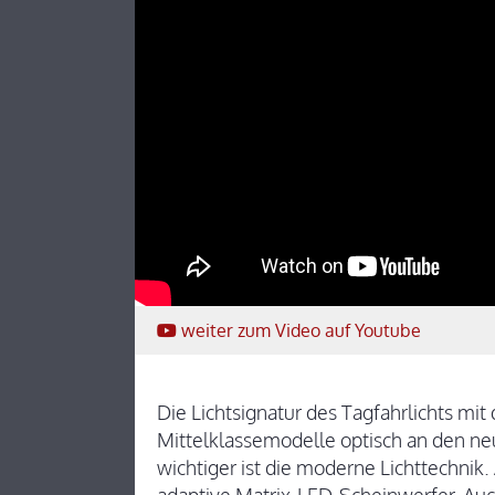
weiter
zum Video
auf Youtube
Die Lichtsignatur des Tagfahrlichts mit
Mittelklassemodelle optisch an den n
wichtiger ist die moderne Lichttechnik.