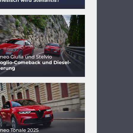
nesisch wird Stellantis?
meo Giulia und Stelvio
foglio-Comeback und Diesel-
gerung
meo Tonale 2025