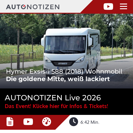
Hymer Exsis-i 588 (2018) Wohnmobil
Die goldene Mitte, weiß lackiert
AUTONOTIZEN Live 2026
Das Event! Klicke hier für Infos & Tickets!
6:42 Min.