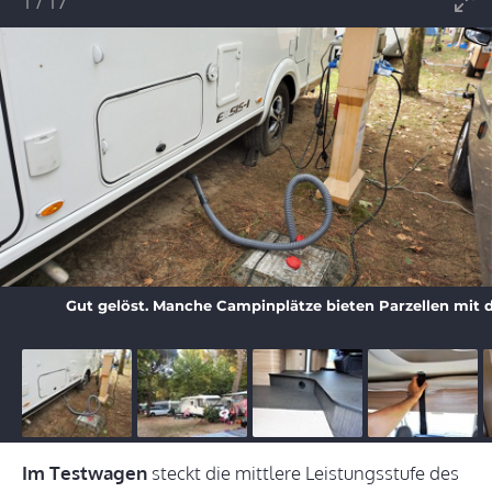
1
/
17
Gut gelöst. Manche Campinplätze bieten Parzellen mit 
Im Testwagen
steckt die mittlere Leistungsstufe des