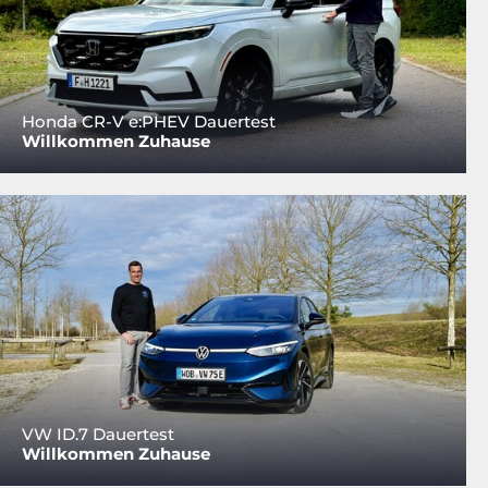
Honda CR-V e:PHEV Dauertest
Willkommen Zuhause
VW ID.7 Dauertest
Willkommen Zuhause