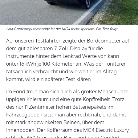
Laut Bordcomputeranzeige ist der MG4 recht sparsam. Ein Test folgt.
Auf unseren Testfahrten zeigte der Bordcomputer auf
dem gut ablesbaren 7-Zoll-Display für die
Instrumente hinter dem Lenkrad Werte von kann
unter 16 kWh je 100 Kilometer an. Was der Fünftürer
tatsächlich verbraucht und wie weit er im Alltag
kommt, wird ein späterer Test klären.
Im Fond freut man sich auch als großer Mensch über
üppigen Knieraum und eine gute Kopffreiheit. Trotz
des nur 11 Zentimeter hohen Batteriepakets im
Fahrzeugboden sitzt man aber recht nah, und damit
mit stark angewinkelten Beinen, über dem
Innenboden. Der Kofferraum des MG4 Electric Luxury
schluckt 350 Liter, in der Basis und beim Comfort-