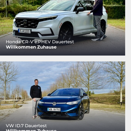
Honda CR-V e:PHEV Dauertest
Willkommen Zuhause
VW ID.7 Dauertest
Willkommen Zuhause