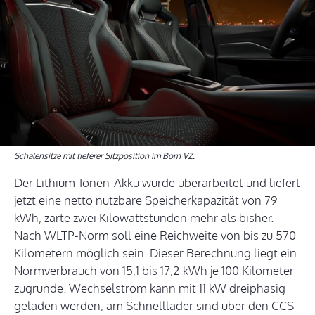
Schalensitze mit tieferer Sitzposition im Born VZ.
Der Lithium-Ionen-Akku wurde überarbeitet und liefert
jetzt eine netto nutzbare Speicherkapazität von 79
kWh, zarte zwei Kilowattstunden mehr als bisher.
Nach WLTP-Norm soll eine Reichweite von bis zu 570
Kilometern möglich sein. Dieser Berechnung liegt ein
Normverbrauch von 15,1 bis 17,2 kWh je 100 Kilometer
zugrunde. Wechselstrom kann mit 11 kW dreiphasig
geladen werden, am Schnelllader sind über den CCS-