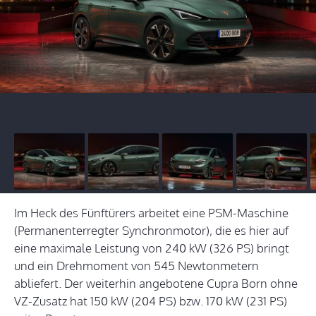
Im Heck des Fünftürers arbeitet eine PSM-Maschine
(Permanenterregter Synchronmotor), die es hier auf
eine maximale Leistung von 240 kW (326 PS) bringt
und ein Drehmoment von 545 Newtonmetern
abliefert. Der weiterhin angebotene Cupra Born ohne
VZ-Zusatz hat 150 kW (204 PS) bzw. 170 kW (231 PS)