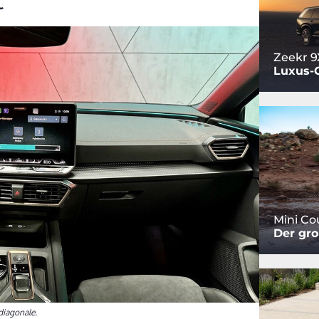
t
Zeekr 9
Luxus-
Mini C
Der gro
diagonale.