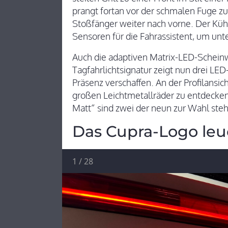
prangt fortan vor der schmalen Fuge zu
Stoßfänger weiter nach vorne. Der Küh
Sensoren für die Fahrassistent, um unt
Auch die adaptiven Matrix-LED-Schein
Tagfahrlichtsignatur zeigt nun drei LED
Präsenz verschaffen. An der Profilansich
großen Leichtmetallräder zu entdecken
Matt“ sind zwei der neun zur Wahl st
Das Cupra-Logo leu
1
/
28