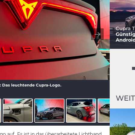
Cupra T
Günstig
Androi
: Das leuchtende Cupra-Logo.
WEIT
 auf. Es ist in das überarbeitete Lichtband