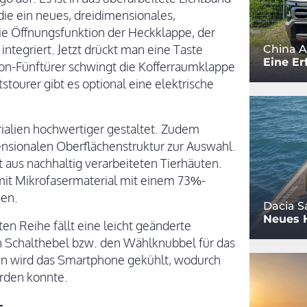
die ein neues, dreidimensionales,
ie Öffnungsfunktion der Heckklappe, der
tegriert. Jetzt drückt man eine Taste
China A
Eine Er
on-Fünftürer schwingt die Kofferraumklappe
ourer gibt es optional eine elektrische
alien hochwertiger gestaltet. Zudem
nsionalen Oberflächenstruktur zur Auswahl.
 aus nachhaltig verarbeiteten Tierhäuten.
 mit Mikrofasermaterial mit einem 73%-
gen.
Dacia S
Neues 
en Reihe fällt eine leicht geänderte
n Schalthebel bzw. den Wählknubbel für das
n wird das Smartphone gekühlt, wodurch
erden konnte.