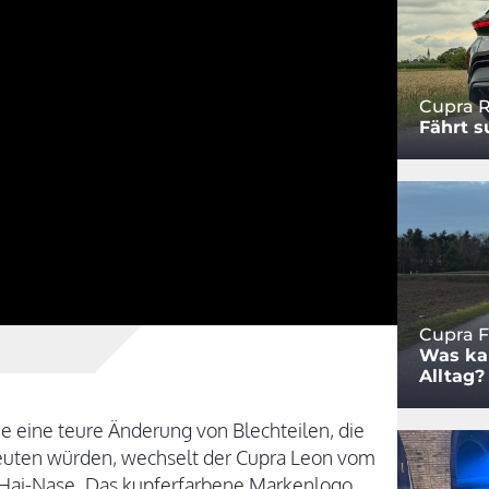
Cupra 
Fährt su
Cupra F
Was ka
Alltag?
e eine teure Änderung von Blechteilen, die
uten würden, wechselt der Cupra Leon vom
ner Hai-Nase. Das kupferfarbene Markenlogo