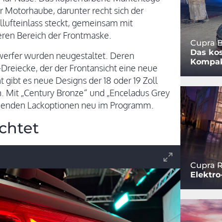
r Motorhaube, darunter recht sich der
llufteinlass steckt, gemeinsam mit
eren Bereich der Frontmaske.
Cupra B
Das kos
werfer wurden neugestaltet. Deren
Kompa
-Dreiecke, der der Frontansicht eine neue
t gibt es neue Designs der 18 oder 19 Zoll
. Mit „Century Bronze“ und „Enceladus Grey
ehenden Lackoptionen neu im Programm.
chtet
Cupra R
Elektro