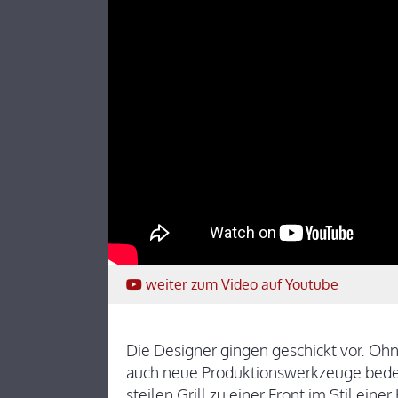
weiter
zum Video
auf Youtube
Die Designer gingen geschickt vor. Ohn
auch neue Produktionswerkzeuge bede
steilen Grill zu einer Front im Stil ei