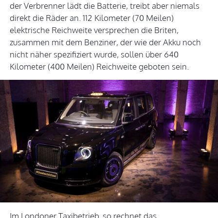
der Verbrenner lädt die Batterie, treibt aber niemals
direkt die Räder an. 112 Kilometer (70 Meilen)
elektrische Reichweite versprechen die Briten,
zusammen mit dem Benziner, der wie der Akku noch
nicht näher spezifiziert wurde, sollen über 640
Kilometer (400 Meilen) Reichweite geboten sein.
Im Londoner Taxibetrieb, so rechnet das