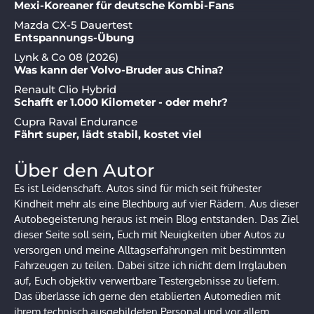
Mexi-Koreaner für deutsche Kombi-Fans
Mazda CX-5 Dauertest
Entspannungs-Übung
Lynk & Co 08 (2026)
Was kann der Volvo-Bruder aus China?
Renault Clio Hybrid
Schafft er 1.000 Kilometer - oder mehr?
Cupra Raval Endurance
Fährt super, lädt stabil, kostet viel
Über den Autor
Es ist Leidenschaft. Autos sind für mich seit frühester
Kindheit mehr als eine Blechburg auf vier Rädern. Aus dieser
Autobegeisterung heraus ist mein Blog entstanden. Das Ziel
dieser Seite soll sein, Euch mit Neuigkeiten über Autos zu
versorgen und meine Alltagserfahrungen mit bestimmten
Fahrzeugen zu teilen. Dabei sitze ich nicht dem Irrglauben
auf, Euch objektiv verwertbare Testergebnisse zu liefern.
Das überlasse ich gerne den etablierten Automedien mit
ihrem technisch ausgebildeten Personal und vor allem