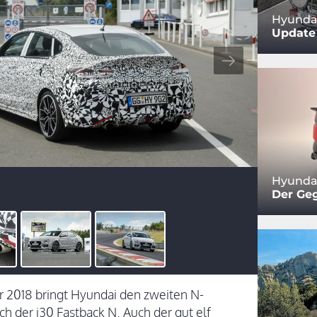
Hyundai
Update 
Hyundai
Der Ge
 2018 bringt Hyundai den zweiten N-
h der i30 Fastback N. Auch der gut elf