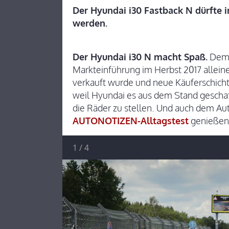
Der Hyundai i30 Fastback N dürfte 
werden.
Der Hyundai i30 N macht Spaß.
Dem 
Markteinführung im Herbst 2017 allein
verkauft wurde und neue Käuferschicht
weil Hyundai es aus dem Stand geschaf
die Räder zu stellen. Und auch dem Au
AUTONOTIZEN-Alltagstest
genießen 
1
/
4