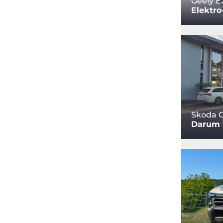
Geely E
Elektro
Skoda O
Darum w