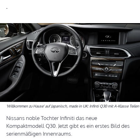
.
'Willkommen zu Hause' auf Japanisch, made in UK: Infinti Q30 mit A-Klasse Teilen
Nissans noble Tochter Infiniti das neue
Kompaktmodell Q30. Jetzt gibt es ein erstes Bild des
serienmäßigen Innenraums.