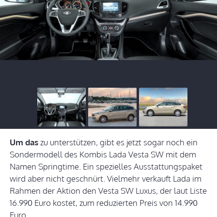
Um das
zu unterstützen, gibt es jetzt sogar noch ein
Sondermodell des Kombis Lada Vesta SW mit dem
Namen Springtime. Ein spezielles Ausstattungspaket
wird aber nicht geschnürt. Vielmehr verkauft Lada im
Rahmen der Aktion den Vesta SW Luxus, der laut Liste
16.990 Euro kostet, zum reduzierten Preis von 14.990
Euro.