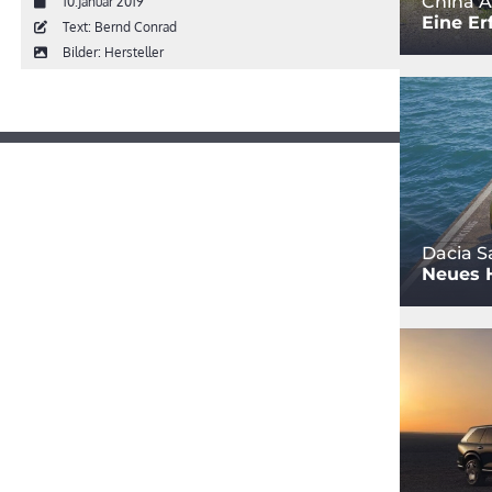
China A
10.Januar 2019
Eine Er
Text: Bernd Conrad
Bilder: Hersteller
Dacia S
Neues 