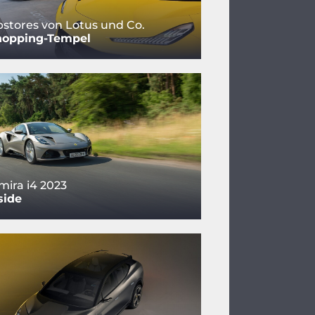
pstores von Lotus und Co.
hopping-Tempel
mira i4 2023
side