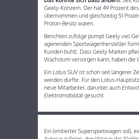
Das könnte sich bald ändern.
Seit k
Geely-Konzern. Der hat 49 Prozent des 
übernommen und gleichzeitig 51 Prozent 
Proton-Besitz waren.
Berichten zufolge pumpt Geely viel Gel
agierenden Sportwagenhersteller form
Kunden buhlt. Dass Geely Marken pfleg
Wachstum versorgen kann, haben die 
Ein Lotus SUV ist schon seit längerer Ze
werden dürfte. Für den Lotus-Hauptsitz
neue Mitarbeiter, darunter auch Entwi
Elektromobilität gesucht.
Ein limitierter Supersportwagen soll, e
Autocar zufolge, den Weg in das Elektr