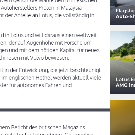
urzem gehört die Marke dem chinesischen
Autoherstellers Proton in Malaysia
Flagshi
der Anteile an Lotus, die vollständig in
Auto-S
d in Lotus und will daraus einen weltweit
en, der auf Augenhöhe mit Porsche um
en und mit dem nötigen Kapital für neues
Chinesen mit Volvo bewiesen.
it in der Entwicklung, die jetzt beschleunigt
 im englischen Hethel werden aktuell viele
Lotus E
ckler für autonomes Fahren und
AMG in
inem Bericht des britischen Magazins
o-Zeitalter für Lotus ebnen. Gut möglich,