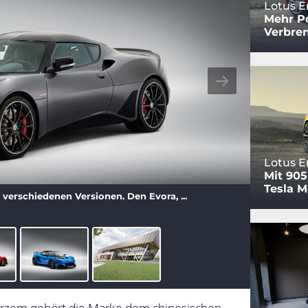
Lotus E
Mehr Po
Verbre
Lotus E
Mit 90
Tesla M
 verschiedenen Versionen. Den Evora, ...