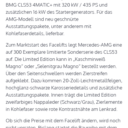
BMG CLS53 4MATIC+ mit 320 kW / 435 PS und
zusätzlichen 16 kW des Startergenerators. Für das
AMG-Modell sind neu geschnürte
Ausstattungspakete, unter anderem mit
Kohlefaserdetails, lieferbar.
Zum Marktstart des Facelifts legt Mercedes-AMG eine
auf 300 Exemplare limitierte Sonderserie des CLS53
auf. Die Limited Edition kann in „Kaschmirweiß
Magno“ oder „Selenitgrau Magno“ bestellt werden.
Über den Seitenschwellern werden Zierstreifen
aufgeklebt. Dazu kommen 20-Zoll-Leichtmetallfelgen,
hochglanz-schwarze Karosseriedetails und zusätzliche
Ausstattungspakete. Innen trägt die Limited Edition
zweifarbiges Nappaleder (Schwarz/Grau), Zierlemente
in Kohlefaser sowie rote Kontrastnähte am Lenkrad.
Ob sich die Preise mit dem Facelift ändern, wird noch
nicht verraten. Bislang startet die Baureihe mit dem