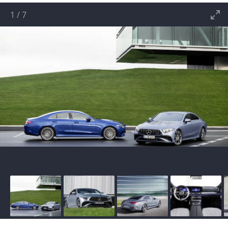
1
/
7