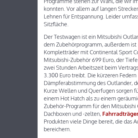
Programme stehen zur Wahl, die wir i
konnten. Vor allem auf langen Strecke
Lehnen für Entspannung. Leider umfass
Sitzfläche.
Der Testwagen ist ein Mitsubishi Outla
dem Zubehörprogramm, außerdem ist ei
Kompletträder mit Continental Sport C
Mitsubishi-Zubehör 699 Euro, der Tie
zwei Stunden Arbeitszeit beim Vertrag
3.300 Euro treibt. Die kürzeren Federn
Dämpferabstimmung des Outlander, der
Kurze Wellen und Querfugen sorgen f
einem Hot Hatch als zu einem geräumi
Zubehör-Programm für den Mitsubishi 
Dachboxen und -zelten,
Fahrradträge
Produkten viele Dinge bereit, die das 
bereichern.