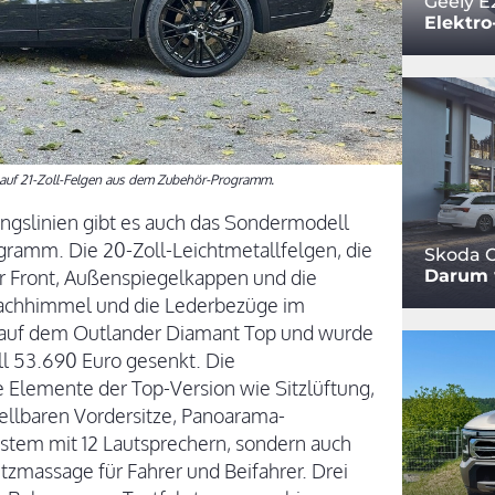
Geely E
Elektro
k auf 21-Zoll-Felgen aus dem Zubehör-Programm.
tungslinien gibt es auch das Sondermodell
gramm. Die 20-Zoll-Leichtmetallfelgen, die
Skoda O
Darum w
r Front, Außenspiegelkappen und die
Dachhimmel und die Lederbezüge im
 auf dem Outlander Diamant Top und wurde
ll 53.690 Euro gesenkt. Die
e Elemente der Top-Version wie Sitzlüftung,
tellbaren Vordersitze, Panoarama-
tem mit 12 Lautsprechern, sondern auch
itzmassage für Fahrer und Beifahrer. Drei