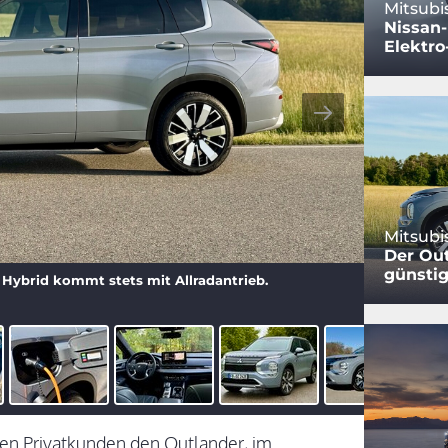
Mitsubi
Nissan
Elektro
Mitsubi
Der Out
günstig
 Hybrid kommt stets mit Allradantrieb.
n Privatkunden den Outlander, im