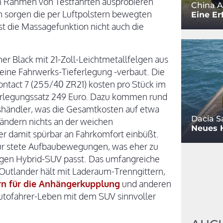
m Rahmen von Testfahrten ausprobieren
China A
n sorgen die per Luftpolstern bewegten
Eine Er
t die Massagefunktion nicht auch die
ner Black mit 21-Zoll-Leichtmetallfelgen aus
ne Fahrwerks-Tieferlegung -verbaut. Die
ontact 7 (255/40 ZR21) kosten pro Stück im
ferlegungssatz 249 Euro. Dazu kommen rund
shändler, was die Gesamtkosten auf etwa
Dacia S
 ändern nichts an der weichen
Neues 
 damit spürbar an Fahrkomfort einbüßt.
ür stete Aufbaubewegungen, was eher zu
gen Hybrid-SUV passt. Das umfangreiche
Outlander hält mit Laderaum-Trenngittern,
rn für die Anhängerkupplung
und anderen
Autofahrer-Leben mit dem SUV sinnvoller