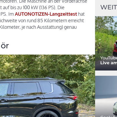
omotoren. Die Maschine an der Vorderachse
WEIT
t auf bis zu 100 kW (136 PS). Die
 PS. Im
AUTONOTIZEN-Langzeittest
hat
eichweite von rund 85 Kilometern erreicht
Kilometer, je nach Ausstattung) genau
hör
YouTub
Live am