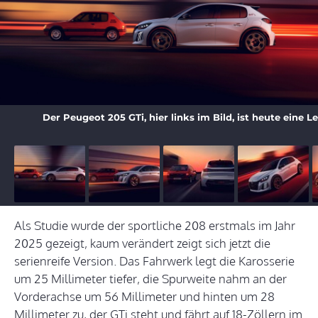
Der Peugeot 205 GTi, hier links im Bild, ist heute eine L
Als Studie wurde der sportliche 208 erstmals im Jahr
2025 gezeigt, kaum verändert zeigt sich jetzt die
serienreife Version. Das Fahrwerk legt die Karosserie
um 25 Millimeter tiefer, die Spurweite nahm an der
Vorderachse um 56 Millimeter und hinten um 28
Millimeter zu, der GTi steht und fährt auf 18-Zöllern im