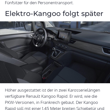
Fünfsitzer für den Personentransport.
Elektro-Kangoo folgt später
Höher ausgestattet ist der in zwei Karosserielängen
verfügbare Renault Kangoo Rapid. Er wird, wie die
PKW-Versionen, in Frankreich gebaut. Der Kangoo
Rapid soll mit einer 1,45 Meter breiten Schiebetür und