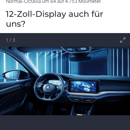
Normal-Octavia um 64 auf 4.753 Millimeter.
12-Zoll-Display auch für
uns?
1
/
3