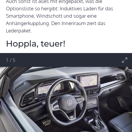
Auch sonst ist alles mit eingepackt, was die
Optionsliste so hergibt: Induktives Laden für das
Smartphone, Windschott und sogar eine
Anhängerkupplung. Den Innenraum ziert das
Lederpaket.
Hoppla, teuer!
1
/
5