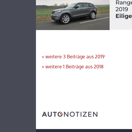
Range
2019
Eilig
»
weitere 3
Beiträge aus 2019
»
weitere 1
Beiträge aus 2018