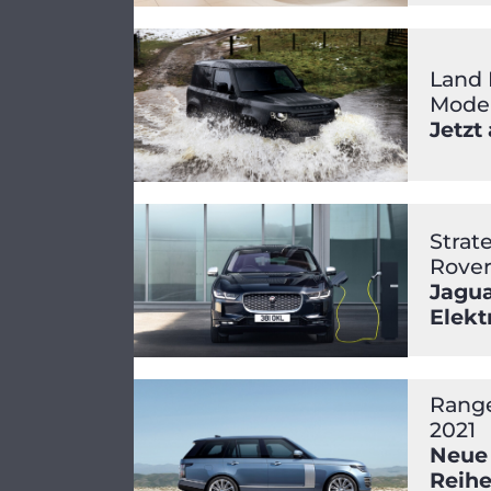
Land 
Model
Jetzt
Strat
Rove
Jagua
Elekt
Range
2021
Neue
Reihe