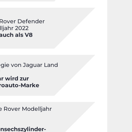
Rover Defender
ljahr 2022
 auch als V8
egie von Jaguar Land
r
r wird zur
roauto-Marke
 Rover Modelljahr
nsechszylinder-