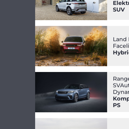
Elekt
SUV
Land 
Faceli
Hybrid
Range
SVAu
Dynam
Kompr
PS