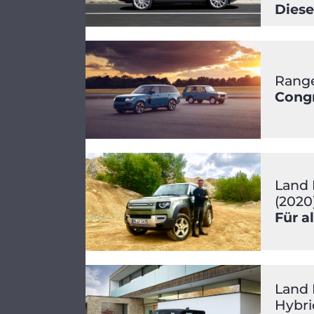
Diese
Range
Congr
Land 
(2020
Für al
Land 
Hybri