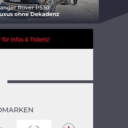
anger Rover P530
uxus ohne Dekadenz
 für Infos & Tickets!
OMARKEN