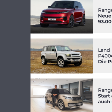
Range
Neue 
93.00
Land 
P400
Die P
Range
Start
auch 