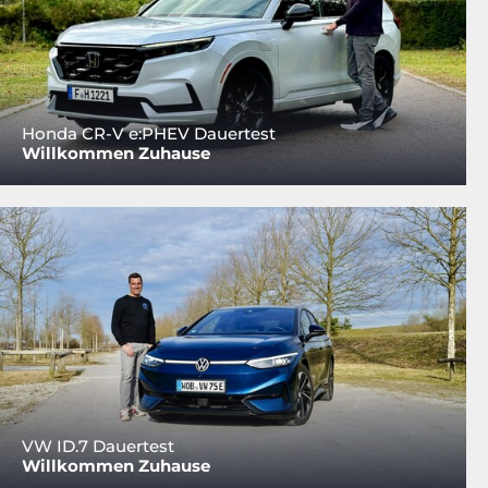
Honda CR-V e:PHEV Dauertest
Willkommen Zuhause
VW ID.7 Dauertest
Willkommen Zuhause