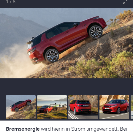
1
/
8
Bremsenergie
wird hierin in Strom umgewandelt. Bei