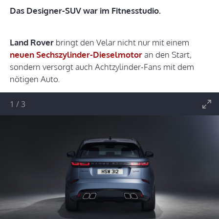
Das Designer-SUV war im Fitnesstudio.
Land Rover
bringt den Velar nicht nur mit einem
neuen Sechszylinder-Dieselmotor
an den Start,
sondern versorgt auch Achtzylinder-Fans mit dem
nötigen Auto.
1
/
3