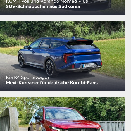
KGM Tivoli und Korando Nomad Plus
SUV-Schnäppchen aus Südkorea
Kia K4 Sportswagon
Mexi-Koreaner für deutsche Kombi-Fans