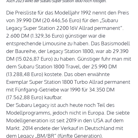
Auch 2023 wirkt der Subaru Super Station 1800 noch fotogen.
Die Preisliste für das Modelljahr 1992 nennt den Preis
von 39.990 DM (20.446,56 Euro) für den „Subaru
Legacy Super Station 2200 16V Allrad permanent“.
2.600 DM (1.329,36 Euro) günstiger war die
entsprechende Limousine zu haben. Das Basismodell
der Baureihe, der Legacy Station 1800, war ab 29.390
DM (15.026,87 Euro) zu haben. Günstiger fuhr man mit
dem Subaru Station 1800 Travel, der 25.990 DM
(13.288,48 Euro) kostete. Das oben erwähnte
Exemplar Super Station 1800 Turbo Allrad permanent
mit Fünfgang-Getriebe war 1990 für 34.350 DM
(17.562,88 Euro) kaufbar.
Der Subaru Legacy ist auch heute noch Teil des
Modellprogramms, jedoch nicht in Europa. Die siebte
Modellgeneration ist seit 2019 in den USA auf dem
Markt. 2014 endete der Verkauf in Deutschland mit
dem Legacy „BM/BR“ (fünfte Generation).