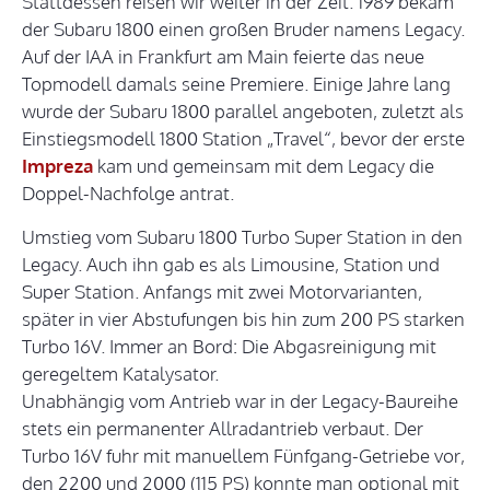
Stattdessen reisen wir weiter in der Zeit. 1989 bekam
der Subaru 1800 einen großen Bruder namens Legacy.
Auf der IAA in Frankfurt am Main feierte das neue
Topmodell damals seine Premiere. Einige Jahre lang
wurde der Subaru 1800 parallel angeboten, zuletzt als
Einstiegsmodell 1800 Station „Travel“, bevor der erste
Impreza
kam und gemeinsam mit dem Legacy die
Doppel-Nachfolge antrat.
Umstieg vom Subaru 1800 Turbo Super Station in den
Legacy. Auch ihn gab es als Limousine, Station und
Super Station. Anfangs mit zwei Motorvarianten,
später in vier Abstufungen bis hin zum 200 PS starken
Turbo 16V. Immer an Bord: Die Abgasreinigung mit
geregeltem Katalysator.
Unabhängig vom Antrieb war in der Legacy-Baureihe
stets ein permanenter Allradantrieb verbaut. Der
Turbo 16V fuhr mit manuellem Fünfgang-Getriebe vor,
den 2200 und 2000 (115 PS) konnte man optional mit