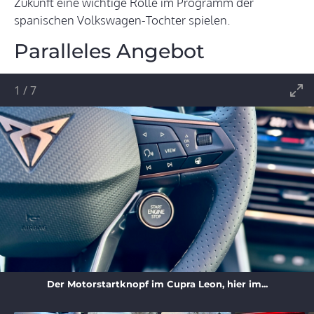
Zukunft eine wichtige Rolle im Programm der
spanischen Volkswagen-Tochter spielen.
Paralleles Angebot
1
/
7
Der Motorstartknopf im Cupra Leon, hier im...