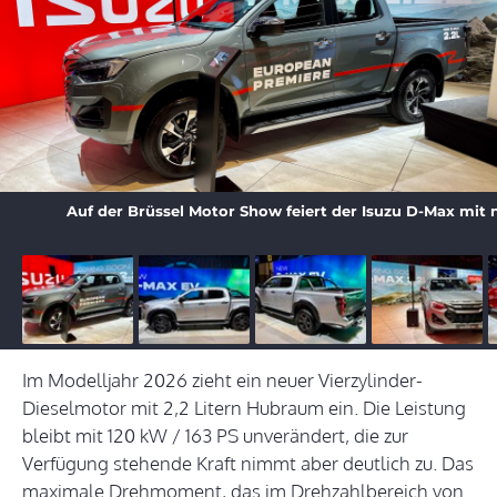
Auf der Brüssel Motor Show feiert der Isuzu D-Max mit
Im Modelljahr 2026 zieht ein neuer Vierzylinder-
Dieselmotor mit 2,2 Litern Hubraum ein. Die Leistung
bleibt mit 120 kW / 163 PS unverändert, die zur
Verfügung stehende Kraft nimmt aber deutlich zu. Das
maximale Drehmoment, das im Drehzahlbereich von