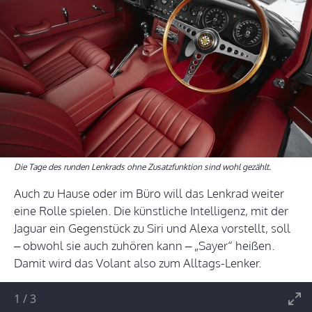
Die Tage des runden Lenkrads ohne Zusatzfunktion sind wohl gezählt.
Auch zu Hause oder im Büro will das Lenkrad weiter
eine Rolle spielen. Die künstliche Intelligenz, mit der
Jaguar ein Gegenstück zu Siri und Alexa vorstellt, soll
– obwohl sie auch zuhören kann – „Sayer“ heißen.
Damit wird das Volant also zum Alltags-Lenker.
1
/
3