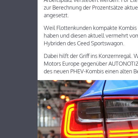
zur Berechnung der Prozentsätze aktuell
angesetzt.
Weil Flottenkunden kompakte Kombis 
haben und diesen aktuell vermehrt vom
Hybriden des Ceed Sportswagon.
Dabei hilft der Griff ins Konzernregal
Motors Europe gegenüber AUTONOTIZEN
des neuen PHEV-Kombis einen alten B