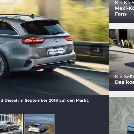
Kia K4
Mexi-Ko
Fans
Kia Sel
Das kos
d Diesel im September 2018 auf den Markt.