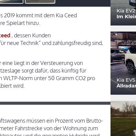
Kia EV2
es 2019 kommt mit dem Kia Ceed
Im Klei
e Spielart hinzu.
ceed
, dessen Kunden
r neue Technik“ und zahlungsfreudig sind,
 eine liegt in der Versteuerung von
eslage sorgt dafür, dass künftig für
nach WLTP-Norm unter 50 Gramm CO2 pro
Kia EV5
biert wird.
Allrada
ftswagens müssen ein Prozent vom Brutto-
ilometer Fahrstrecke von der Wohnung zum
ektroautos und die genannten Hybride wird