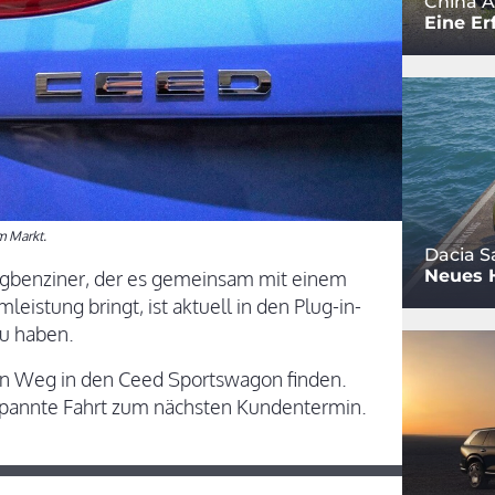
China A
Eine Er
m Markt.
Dacia S
Neues 
augbenziner, der es gemeinsam mit einem
eistung bringt, ist aktuell in den Plug-in-
zu haben.
en Weg in den Ceed Sportswagon finden.
ntspannte Fahrt zum nächsten Kundentermin.