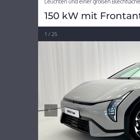
Leuchten und einer großen Blechfläche
150 kW mit Frontan
1
/
25