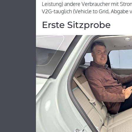
Leistung) andere Verbraucher mit Strom
V2G-tauglich (Vehicle to Grid, Abgabe 
Erste Sitzprobe