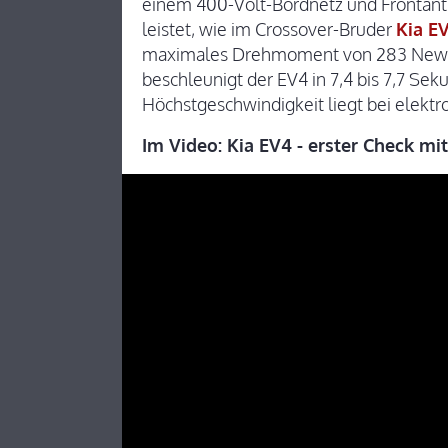
einem 400-Volt-Bordnetz und Frontant
leistet, wie im Crossover-Bruder
Kia E
maximales Drehmoment von 283 Newto
beschleunigt der EV4 in 7,4 bis 7,7 Se
Höchstgeschwindigkeit liegt bei elekt
Im Video: Kia EV4 - erster Check mi