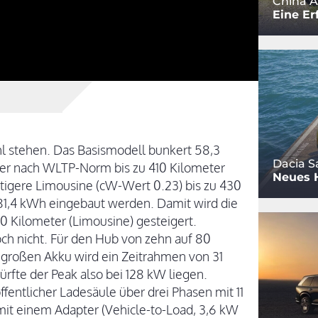
China A
Eine Er
l stehen. Das Basismodell bunkert 58,3
Dacia S
rer nach WLTP-Norm bis zu 410 Kilometer
Neues 
igere Limousine (cW-Wert 0.23) bis zu 430
 81,4 kWh eingebaut werden. Damit wird die
0 Kilometer (Limousine) gesteigert.
ch nicht. Für den Hub von zehn auf 80
 großen Akku wird ein Zeitrahmen von 31
rfte der Peak also bei 128 kW liegen.
fentlicher Ladesäule über drei Phasen mit 11
mit einem Adapter (Vehicle-to-Load, 3,6 kW