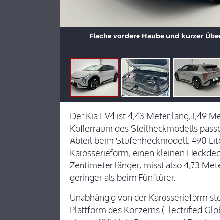
Flache vordere Haube und kurzer Über
Der Kia EV4 ist 4,43 Meter lang, 1,49 M
Kofferraum des Steilheckmodells passe
Abteil beim Stufenheckmodell: 490 Liter
Karosserieform, einen kleinen Heckdeck
Zentimeter länger, misst also 4,73 Met
geringer als beim Fünftürer.
Unabhängig von der Karosserieform st
Plattform des Konzerns (Electrified Gl