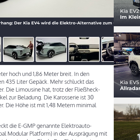
Kia EV2
Im Klei
hang: Der Kia EV4 wird die Elektro-Alternative zum Ceed.
eter hoch und 1,86 Meter breit. In den
n 435 Liter Gepäck. Mehr schluckt das
Kia EV5
Allrada
. Die Limousine hat, trotz der Fließheck-
el zur Beladung. Die Karosserie ist 30
er. Die Höhe ist mit 1,48 Metern minimal
eckt die E-GMP genannte Elektroauto-
obal Modular Platform) in der Ausprägung mit