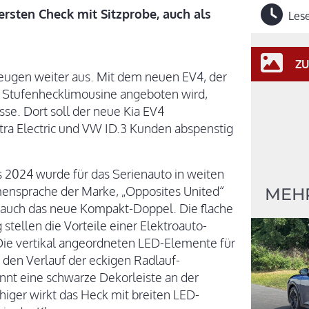
ersten Check mit Sitzprobe, auch als
Lese
ZU
zeugen weiter aus. Mit dem neuen EV4, der
ls Stufenhecklimousine angeboten wird,
sse. Dort soll der neue Kia EV4
ra Electric und VW ID.3 Kunden abspenstig
 2024 wurde für das Serienauto in weiten
ensprache der Marke, „Opposites United“
MEHR
t auch das neue Kompakt-Doppel. Die flache
tellen die Vorteile einer Elektroauto-
 Die vertikal angeordneten LED-Elemente für
 den Verlauf der eckigen Radlauf-
nnt eine schwarze Dekorleiste an der
iger wirkt das Heck mit breiten LED-