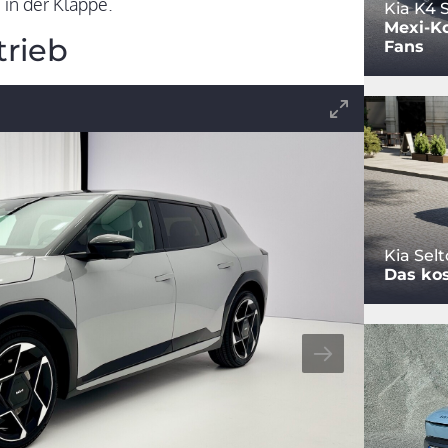
 in der Klappe.
Kia K4
Mexi-Ko
trieb
Fans
Kia Sel
Das kos