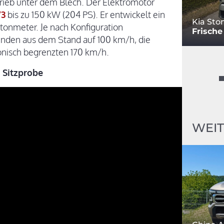
rieb unter dem Blech. Der Elektromotor
V3
bis zu 150 kW (204 PS). Er entwickelt ein
Kia Sto
nmeter. Je nach Konfiguration
Frische
kunden aus dem Stand auf 100 km/h, die
ronisch begrenzten 170 km/h.
t Sitzprobe
WEIT