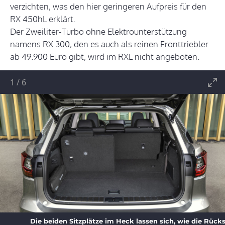
verzichten, was den hier geringeren Aufpreis für den
RX 450hL erklärt.
Der Zweiliter-Turbo ohne Elektrounterstützung
namens RX 300, den es auch als reinen Fronttriebler
ab 49.900 Euro gibt, wird im RXL nicht angeboten.
1
/
6
Die beiden Sitzplätze im Heck lassen sich, wie die Rück