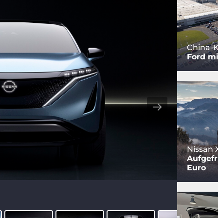
China-K
Ford mi
Nissan X
Aufgefr
Euro