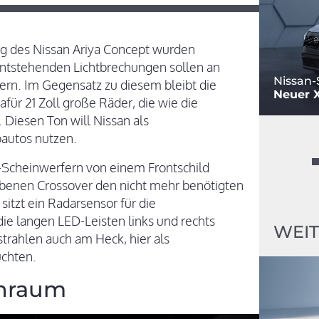
ung des Nissan Ariya Concept wurden
entstehenden Lichtbrechungen sollen an
Nissan-
n. Im Gegensatz zu diesem bleibt die
Neuer X-
für 21 Zoll große Räder, die wie die
 Diesen Ton will Nissan als
oautos nutzen.
-Scheinwerfern von einem Frontschild
iebenen Crossover den nicht mehr benötigten
 sitzt ein Radarsensor für die
die langen LED-Leisten links und rechts
WEIT
 strahlen auch am Heck, hier als
chten.
enraum