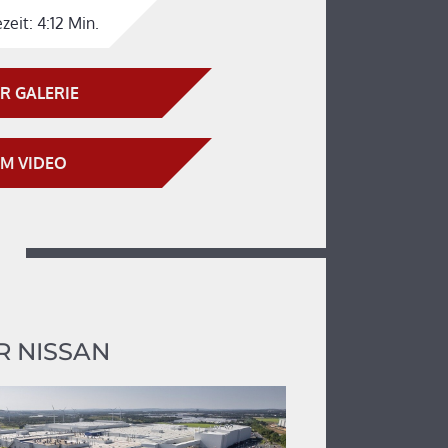
zeit:
4:12 Min.
R GALERIE
M VIDEO
 NISSAN