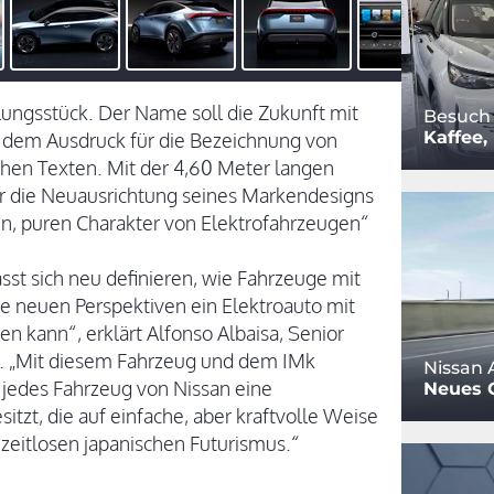
lungsstück. Der Name soll die Zukunft mit
Besuch
Kaffee
h dem Ausdruck für die Bezeichnung von
chen Texten. Mit der 4,60 Meter langen
er die Neuausrichtung seines Markendesigns
en, puren Charakter von Elektrofahrzeugen“
sst sich neu definieren, wie Fahrzeuge mit
e neuen Perspektiven ein Elektroauto mit
en kann“, erklärt Alfonso Albaisa, Senior
n. „Mit diesem Fahrzeug und dem IMk
Nissan A
s jedes Fahrzeug von Nissan eine
Neues G
zt, die auf einfache, aber kraftvolle Weise
eitlosen japanischen Futurismus.“