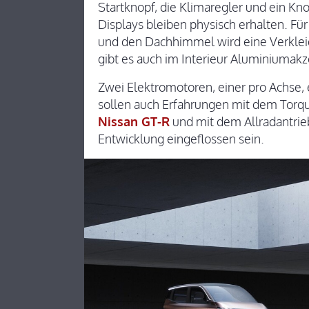
Startknopf, die Klimaregler und ein Kn
Displays bleiben physisch erhalten. Fü
und den Dachhimmel wird eine Verkle
gibt es auch im Interieur Aluminiumakz
Zwei Elektromotoren, einer pro Achse, 
sollen auch Erfahrungen mit dem Tor
Nissan GT-R
und mit dem Allradantrieb
Entwicklung eingeflossen sein.