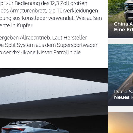
opf zur Bedienung des 12,3 Zoll großen
r das Armaturenbrett, die Türverkleidungen
idung aus Kunstleder verwendet. Wie außen
China A
ente in Kupfer.
Eine Er
ergeben Allradantrieb. Laut Hersteller
que Split System aus dem Supersportwagen
 der 4x4-Ikone Nissan Patrol in die
Dacia S
Neues 