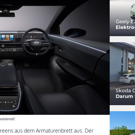
Geely E
Elektro
Skoda O
Darum w
erienreif.
creens aus dem Armaturenbrett aus. Der